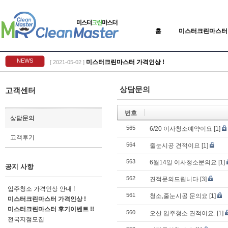
홈
미스터크린마스터
NEWS
미스터크린마스터 가격인상 !
[ 2021-05-02 ]
상담문의
고객센터
번호
상담문의
565
6/20 이사청소예약이요
[1]
고객후기
564
줄눈시공 견적이요
[1]
563
6월14일 이사청소문의요
[1]
공지 사항
562
견적문의드립니다
[3]
입주청소 가격인상 안내 !
561
청소,줄눈시공 문의요
[1]
미스터크린마스터 가격인상 !
미스터크린마스터 후기이벤트 !!
560
오산 입주청소 견적이요.
[1]
전국지점모집