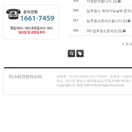
559
지점문의합니다.
[1]
558
입주청소 예약가능날짜 문의
557
입주청소문의드립니다
[1]
556
3/5 입주청소문의요
[1]
첫 
검색
태그
미스터크린마스터
상호명 : 미스터크린마스터 / 대표자 : 김효재 / 사업자 번호
주소 : 경기도 화성시 동탄중심상가2길 8 4층 401호 / 이메일
Copyright (c) 2011 SATURN All Right Reserved.