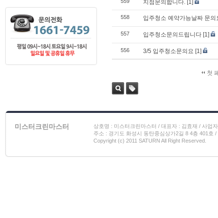
559
지점문의합니다.
[1]
558
입주청소 예약가능날짜 문의
557
입주청소문의드립니다
[1]
556
3/5 입주청소문의요
[1]
첫 
검색
태그
미스터크린마스터
상호명 : 미스터크린마스터 / 대표자 : 김효재 / 사업자 번호
주소 : 경기도 화성시 동탄중심상가2길 8 4층 401호 / 이메일
Copyright (c) 2011 SATURN All Right Reserved.