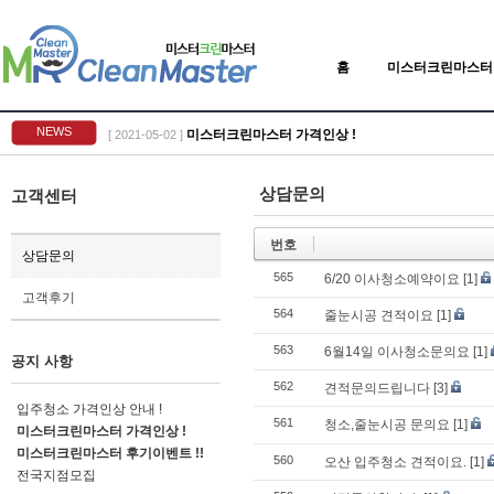
홈
미스터크린마스터
NEWS
미스터크린마스터 가격인상 !
[ 2021-05-02 ]
상담문의
고객센터
번호
상담문의
565
6/20 이사청소예약이요
[1]
고객후기
564
줄눈시공 견적이요
[1]
563
6월14일 이사청소문의요
[1]
공지 사항
562
견적문의드립니다
[3]
입주청소 가격인상 안내 !
561
청소,줄눈시공 문의요
[1]
미스터크린마스터 가격인상 !
미스터크린마스터 후기이벤트 !!
560
오산 입주청소 견적이요.
[1]
전국지점모집